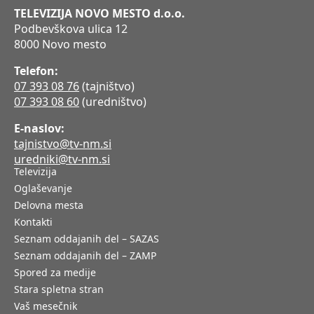
TELEVIZIJA NOVO MESTO d.o.o.
Podbevškova ulica 12
8000 Novo mesto
Telefon:
07 393 08 76
(tajništvo)
07 393 08 60
(uredništvo)
E-naslov:
tajnistvo@tv-nm.si
uredniki@tv-nm.si
Televizija
Oglaševanje
Delovna mesta
Kontakti
Seznam oddajanih del – SAZAS
Seznam oddajanih del – ZAMP
Spored za medije
Stara spletna stran
Vaš mesečnik