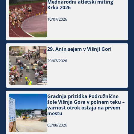
Mednarodni atletski miting
Krka 2026
10/07/2026
29. Anin sejem v Višnji Gori
29/07/2026
Gradnja prizidka Podružnične
šole Višnja Gora v polnem teku –
varnost otrok ostaja na prvem
mestu
03/08/2026