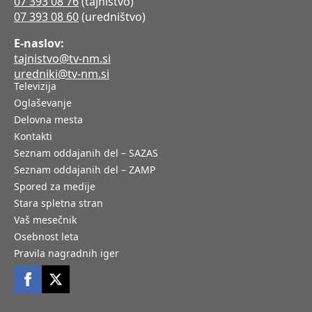
07 393 08 76
(tajništvo)
07 393 08 60
(uredništvo)
E-naslov:
tajnistvo@tv-nm.si
uredniki@tv-nm.si
Televizija
Oglaševanje
Delovna mesta
Kontakti
Seznam oddajanih del – SAZAS
Seznam oddajanih del – ZAMP
Spored za medije
Stara spletna stran
Vaš mesečnik
Osebnost leta
Pravila nagradnih iger