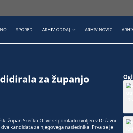
LNO
SPORED
ARHIV ODDAJ
ARHIV NOVIC
ARHI
didirala za županjo
Ogle
iški župan Srečko Ocvirk spomladi izvoljen v Državni
a dva kandidata za njegovega naslednika. Prva se je