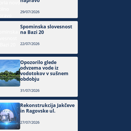
napravo
29/07/2026
Spominska slovesnost
na Bazi 20
22/07/2026
Opozorilo glede
odvzema vode iz
vodotokov v sušnem
obdobju
31/07/2026
Rekonstrukcija Jakčeve
in Ragovske ul.
27/07/2026