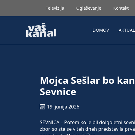
Televizija
Oglaševanje
Kontakt
DOMOV
AKTUA
Mojca Sešlar bo kan
Sevnice
19. junija 2026
SEVNICA – Potem ko je bil dolgoletni sevn
zbor, so sta se v teh dneh predstavila prv