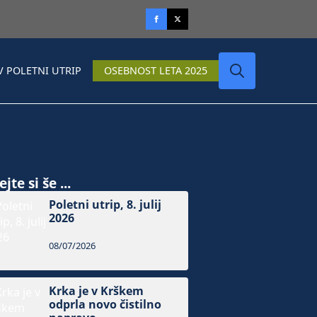
V POLETNI UTRIP
OSEBNOST LETA 2025
Search
for:
jte si še ...
Poletni utrip, 8. julij
2026
08/07/2026
Krka je v Krškem
odprla novo čistilno