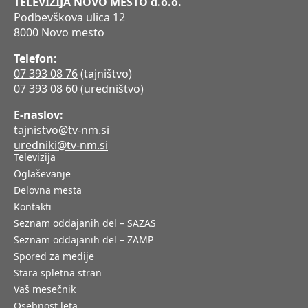
TELEVIZIJA NOVO MESTO d.o.o.
Podbevškova ulica 12
8000 Novo mesto
Telefon:
07 393 08 76
(tajništvo)
07 393 08 60
(uredništvo)
E-naslov:
tajnistvo@tv-nm.si
uredniki@tv-nm.si
Televizija
Oglaševanje
Delovna mesta
Kontakti
Seznam oddajanih del – SAZAS
Seznam oddajanih del – ZAMP
Spored za medije
Stara spletna stran
Vaš mesečnik
Osebnost leta