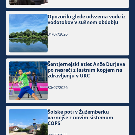
Opozorilo glede odvzema vode iz
vodotokov v sušnem obdobju
31/07/2026
Šentjernejski atlet Anže Durjava
po nesreči z lastnim kopjem na
zdravljenju v UKC
30/07/2026
Šolske poti v Žužemberku
varnejše z novim sistemom
COPS