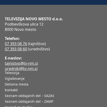
TELEVIZIJA NOVO MESTO d.o.o.
Podbevškova ulica 12
8000 Novo mesto
Telefon:
07 393 08 76
(tajništvo)
07 393 08 60
(uredništvo)
E-naslov:
tajnistvo@tv-nm.si
uredniki@tv-nm.si
Televizija
Oglaševanje
Delovna mesta
Kontakti
Seznam oddajanih del – SAZAS
Seznam oddajanih del – ZAMP