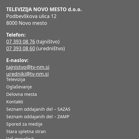
TELEVIZIJA NOVO MESTO d.o.o.
Podbevškova ulica 12
8000 Novo mesto
Telefon:
07 393 08 76
(tajništvo)
07 393 08 60
(uredništvo)
E-naslov:
tajnistvo@tv-nm.si
uredniki@tv-nm.si
Televizija
Oglaševanje
Delovna mesta
Kontakti
Seznam oddajanih del – SAZAS
Seznam oddajanih del – ZAMP
Spored za medije
Stara spletna stran
Vaš mesečnik