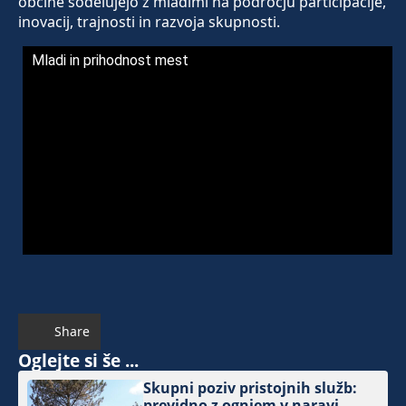
občine sodelujejo z mladimi na področju participacije,
inovacij, trajnosti in razvoja skupnosti.
Mladi in prihodnost mest
Share
Oglejte si še ...
Skupni poziv pristojnih služb:
previdno z ognjem v naravi