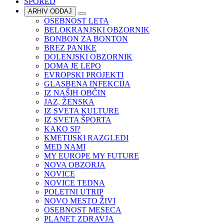
SPORED
ARHIV ODDAJ
OSEBNOST LETA
BELOKRANJSKI OBZORNIK
BONBON ZA BONTON
BREZ PANIKE
DOLENJSKI OBZORNIK
DOMA JE LEPO
EVROPSKI PROJEKTI
GLASBENA INFEKCIJA
IZ NAŠIH OBČIN
JAZ, ŽENSKA
IZ SVETA KULTURE
IZ SVETA ŠPORTA
KAKO SI?
KMETIJSKI RAZGLEDI
MED NAMI
MY EUROPE MY FUTURE
NOVA OBZORJA
NOVICE
NOVICE TEDNA
POLETNI UTRIP
NOVO MESTO ŽIVI
OSEBNOST MESECA
PLANET ZDRAVJA