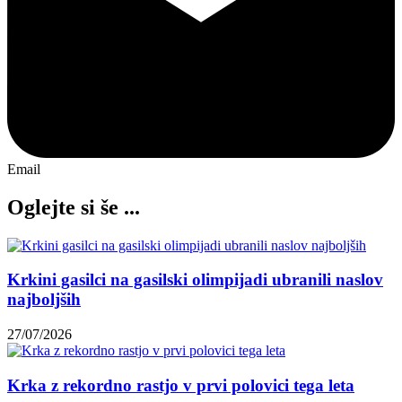
Email
Oglejte si še ...
Krkini gasilci na gasilski olimpijadi ubranili naslov
najboljših
27/07/2026
Krka z rekordno rastjo v prvi polovici tega leta