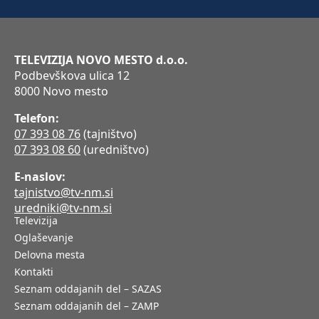
TELEVIZIJA NOVO MESTO d.o.o.
Podbevškova ulica 12
8000 Novo mesto
Telefon:
07 393 08 76
(tajništvo)
07 393 08 60
(uredništvo)
E-naslov:
tajnistvo@tv-nm.si
uredniki@tv-nm.si
Televizija
Oglaševanje
Delovna mesta
Kontakti
Seznam oddajanih del – SAZAS
Seznam oddajanih del – ZAMP