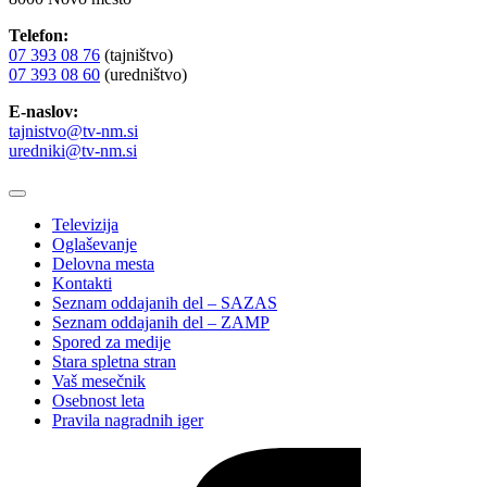
Telefon:
07 393 08 76
(tajništvo)
07 393 08 60
(uredništvo)
E-naslov:
tajnistvo@tv-nm.si
uredniki@tv-nm.si
Televizija
Oglaševanje
Delovna mesta
Kontakti
Seznam oddajanih del – SAZAS
Seznam oddajanih del – ZAMP
Spored za medije
Stara spletna stran
Vaš mesečnik
Osebnost leta
Pravila nagradnih iger