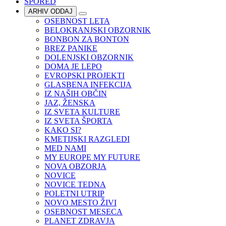
SPORED
ARHIV ODDAJ
OSEBNOST LETA
BELOKRANJSKI OBZORNIK
BONBON ZA BONTON
BREZ PANIKE
DOLENJSKI OBZORNIK
DOMA JE LEPO
EVROPSKI PROJEKTI
GLASBENA INFEKCIJA
IZ NAŠIH OBČIN
JAZ, ŽENSKA
IZ SVETA KULTURE
IZ SVETA ŠPORTA
KAKO SI?
KMETIJSKI RAZGLEDI
MED NAMI
MY EUROPE MY FUTURE
NOVA OBZORJA
NOVICE
NOVICE TEDNA
POLETNI UTRIP
NOVO MESTO ŽIVI
OSEBNOST MESECA
PLANET ZDRAVJA