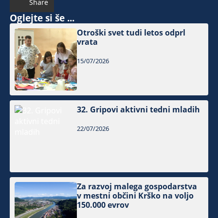
Share
Oglejte si še ...
Otroški svet tudi letos odprl
vrata
15/07/2026
32. Gripovi aktivni tedni mladih
22/07/2026
Za razvoj malega gospodarstva
v mestni občini Krško na voljo
150.000 evrov