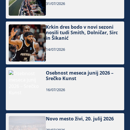
31/07/2026
Krkin dres bodo v novi sezoni
nosili tudi Smith, Dolničar, Sirc
in Šikanić
14/07/2026
Osebnost meseca junij 2026 –
Srečko Kunst
16/07/2026
Novo mesto živi, 20. julij 2026