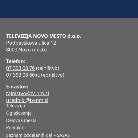
TELEVIZIJA NOVO MESTO d.o.o.
Podbevškova ulica 12
8000 Novo mesto
Telefon:
07 393 08 76
(tajništvo)
07 393 08 60
(uredništvo)
E-naslov:
tajnistvo@tv-nm.si
uredniki@tv-nm.si
Televizija
Oglaševanje
Delovna mesta
Kontakti
Seznam oddajanih del – SAZAS