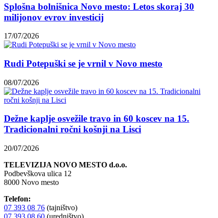
Splošna bolnišnica Novo mesto: Letos skoraj 30
milijonov evrov investicij
17/07/2026
Rudi Potepuški se je vrnil v Novo mesto
08/07/2026
Dežne kaplje osvežile travo in 60 koscev na 15.
Tradicionalni ročni košnji na Lisci
20/07/2026
TELEVIZIJA NOVO MESTO d.o.o.
Podbevškova ulica 12
8000 Novo mesto
Telefon:
07 393 08 76
(tajništvo)
07 393 08 60
(uredništvo)