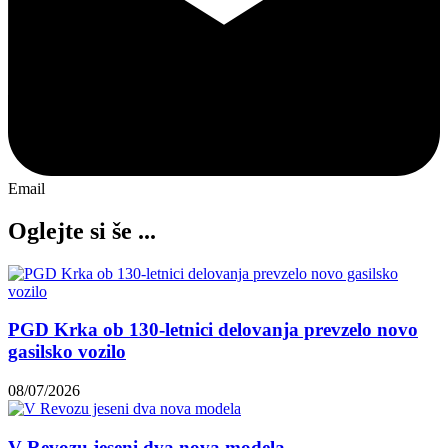
Email
Oglejte si še ...
PGD Krka ob 130-letnici delovanja prevzelo novo
gasilsko vozilo
08/07/2026
V Revozu jeseni dva nova modela