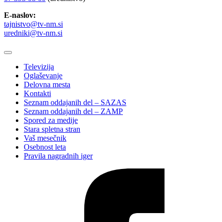
E-naslov:
tajnistvo@tv-nm.si
uredniki@tv-nm.si
Televizija
Oglaševanje
Delovna mesta
Kontakti
Seznam oddajanih del – SAZAS
Seznam oddajanih del – ZAMP
Spored za medije
Stara spletna stran
Vaš mesečnik
Osebnost leta
Pravila nagradnih iger