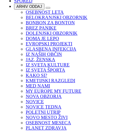
SPORED
ARHIV ODDAJ
OSEBNOST LETA
BELOKRANJSKI OBZORNIK
BONBON ZA BONTON
BREZ PANIKE
DOLENJSKI OBZORNIK
DOMA JE LEPO
EVROPSKI PROJEKTI
GLASBENA INFEKCIJA
IZ NAŠIH OBČIN
JAZ, ŽENSKA
IZ SVETA KULTURE
IZ SVETA ŠPORTA
KAKO SI?
KMETIJSKI RAZGLEDI
MED NAMI
MY EUROPE MY FUTURE
NOVA OBZORJA
NOVICE
NOVICE TEDNA
POLETNI UTRIP
NOVO MESTO ŽIVI
OSEBNOST MESECA
PLANET ZDRAVJA