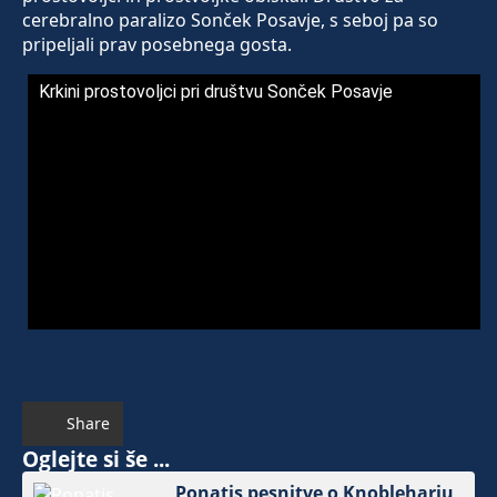
cerebralno paralizo Sonček Posavje, s seboj pa so
pripeljali prav posebnega gosta.
Krkini prostovoljci pri društvu Sonček Posavje
Share
Oglejte si še ...
Ponatis pesnitve o Knobleharju