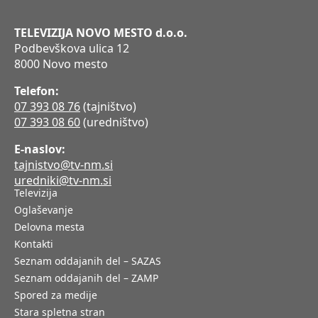
TELEVIZIJA NOVO MESTO d.o.o.
Podbevškova ulica 12
8000 Novo mesto
Telefon:
07 393 08 76
(tajništvo)
07 393 08 60
(uredništvo)
E-naslov:
tajnistvo@tv-nm.si
uredniki@tv-nm.si
Televizija
Oglaševanje
Delovna mesta
Kontakti
Seznam oddajanih del – SAZAS
Seznam oddajanih del – ZAMP
Spored za medije
Stara spletna stran