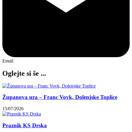
Email
Oglejte si še ...
Županova ura – Franc Vovk, Dolenjske Toplice
15/07/2026
Praznik KS Drska