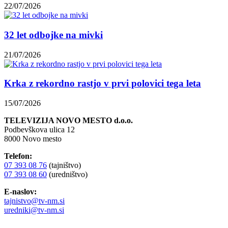
22/07/2026
32 let odbojke na mivki
21/07/2026
Krka z rekordno rastjo v prvi polovici tega leta
15/07/2026
TELEVIZIJA NOVO MESTO d.o.o.
Podbevškova ulica 12
8000 Novo mesto
Telefon:
07 393 08 76
(tajništvo)
07 393 08 60
(uredništvo)
E-naslov:
tajnistvo@tv-nm.si
uredniki@tv-nm.si