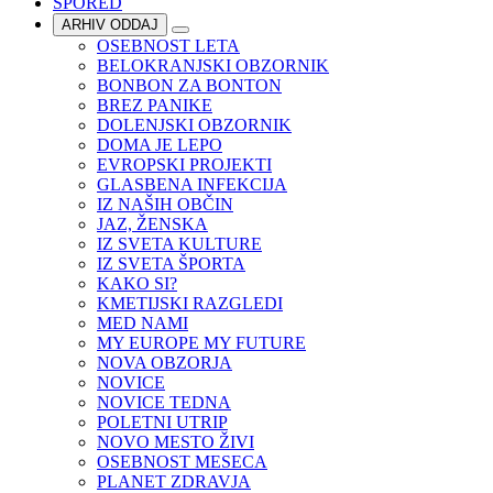
SPORED
ARHIV ODDAJ
OSEBNOST LETA
BELOKRANJSKI OBZORNIK
BONBON ZA BONTON
BREZ PANIKE
DOLENJSKI OBZORNIK
DOMA JE LEPO
EVROPSKI PROJEKTI
GLASBENA INFEKCIJA
IZ NAŠIH OBČIN
JAZ, ŽENSKA
IZ SVETA KULTURE
IZ SVETA ŠPORTA
KAKO SI?
KMETIJSKI RAZGLEDI
MED NAMI
MY EUROPE MY FUTURE
NOVA OBZORJA
NOVICE
NOVICE TEDNA
POLETNI UTRIP
NOVO MESTO ŽIVI
OSEBNOST MESECA
PLANET ZDRAVJA