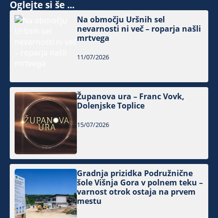
Oglejte si še ...
Na območju Uršnih sel
nevarnosti ni več – roparja našli
mrtvega
11/07/2026
Županova ura – Franc Vovk,
Dolenjske Toplice
15/07/2026
Gradnja prizidka Podružnične
šole Višnja Gora v polnem teku –
varnost otrok ostaja na prvem
mestu