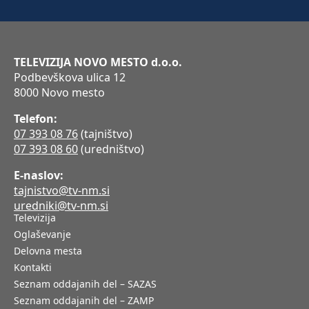
TELEVIZIJA NOVO MESTO d.o.o.
Podbevškova ulica 12
8000 Novo mesto
Telefon:
07 393 08 76
(tajništvo)
07 393 08 60
(uredništvo)
E-naslov:
tajnistvo@tv-nm.si
uredniki@tv-nm.si
Televizija
Oglaševanje
Delovna mesta
Kontakti
Seznam oddajanih del – SAZAS
Seznam oddajanih del – ZAMP