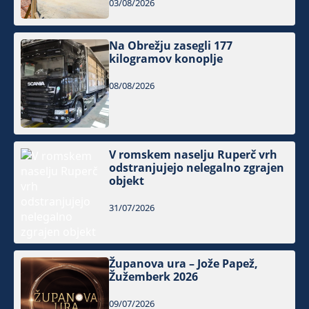
03/08/2026
Na Obrežju zasegli 177
kilogramov konoplje
08/08/2026
V romskem naselju Ruperč vrh
odstranjujejo nelegalno zgrajen
objekt
31/07/2026
Županova ura – Jože Papež,
Žužemberk 2026
09/07/2026