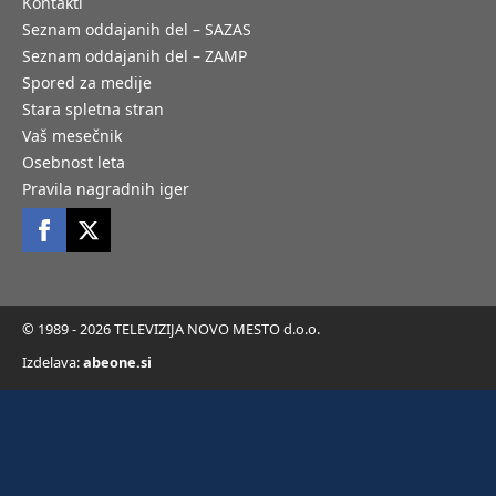
Kontakti
Seznam oddajanih del – SAZAS
Seznam oddajanih del – ZAMP
Spored za medije
Stara spletna stran
Vaš mesečnik
Osebnost leta
Pravila nagradnih iger
© 1989 - 2026 TELEVIZIJA NOVO MESTO d.o.o.
Izdelava:
abeone.si