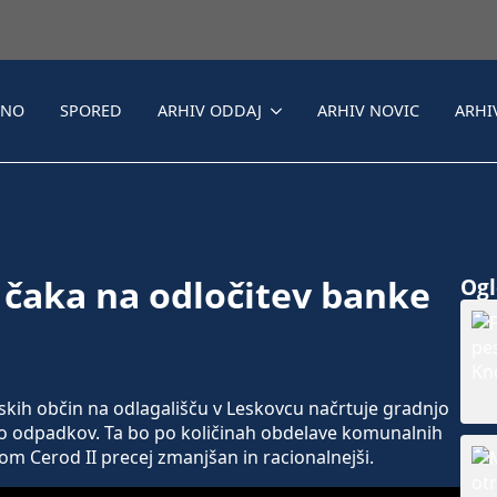
LNO
SPORED
ARHIV ODDAJ
ARHIV NOVIC
ARHI
 čaka na odločitev banke
Ogle
skih občin na odlagališču v Leskovcu načrtuje gradnjo
o odpadkov. Ta bo po količinah obdelave komunalnih
m Cerod II precej zmanjšan in racionalnejši.