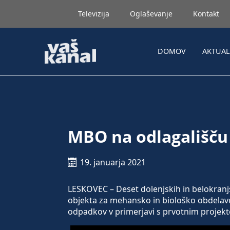
Televizija
Oglaševanje
Kontakt
DOMOV
AKTUA
MBO na odlagališču
19. januarja 2021
LESKOVEC – Deset dolenjskih in belokranj
objekta za mehansko in biološko obdelav
odpadkov v primerjavi s prvotnim projekto