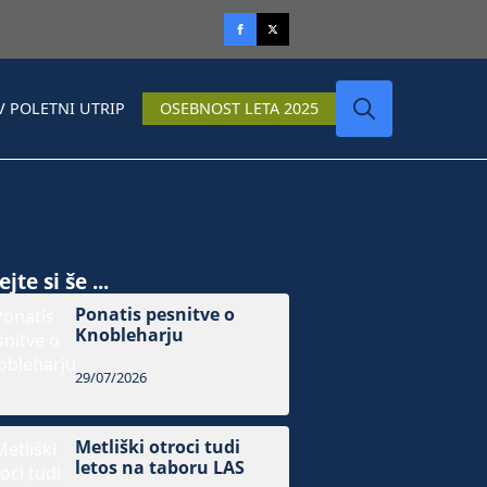
V POLETNI UTRIP
OSEBNOST LETA 2025
Search
for:
jte si še ...
Ponatis pesnitve o
Knobleharju
29/07/2026
Metliški otroci tudi
letos na taboru LAS