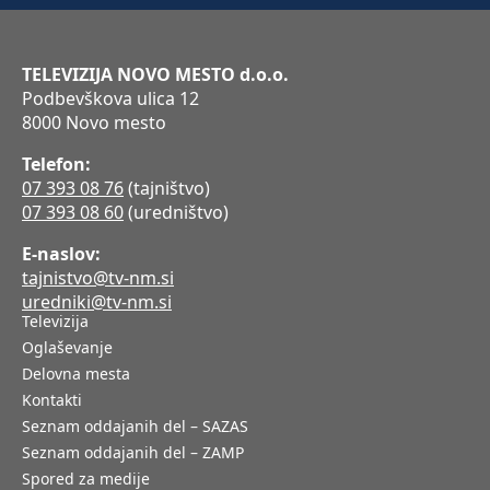
TELEVIZIJA NOVO MESTO d.o.o.
Podbevškova ulica 12
8000 Novo mesto
Telefon:
07 393 08 76
(tajništvo)
07 393 08 60
(uredništvo)
E-naslov:
tajnistvo@tv-nm.si
uredniki@tv-nm.si
Televizija
Oglaševanje
Delovna mesta
Kontakti
Seznam oddajanih del – SAZAS
Seznam oddajanih del – ZAMP
Spored za medije