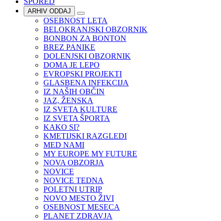
SPORED
ARHIV ODDAJ
OSEBNOST LETA
BELOKRANJSKI OBZORNIK
BONBON ZA BONTON
BREZ PANIKE
DOLENJSKI OBZORNIK
DOMA JE LEPO
EVROPSKI PROJEKTI
GLASBENA INFEKCIJA
IZ NAŠIH OBČIN
JAZ, ŽENSKA
IZ SVETA KULTURE
IZ SVETA ŠPORTA
KAKO SI?
KMETIJSKI RAZGLEDI
MED NAMI
MY EUROPE MY FUTURE
NOVA OBZORJA
NOVICE
NOVICE TEDNA
POLETNI UTRIP
NOVO MESTO ŽIVI
OSEBNOST MESECA
PLANET ZDRAVJA