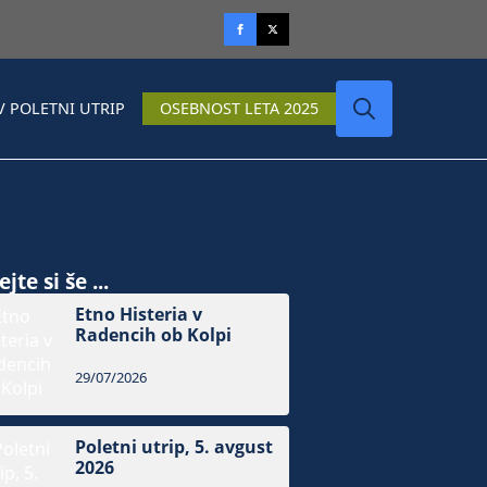
V POLETNI UTRIP
OSEBNOST LETA 2025
Search
for:
jte si še ...
Etno Histeria v
Radencih ob Kolpi
29/07/2026
Poletni utrip, 5. avgust
2026