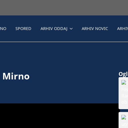
LNO
SPORED
ARHIV ODDAJ
ARHIV NOVIC
ARHI
 Mirno
Ogle