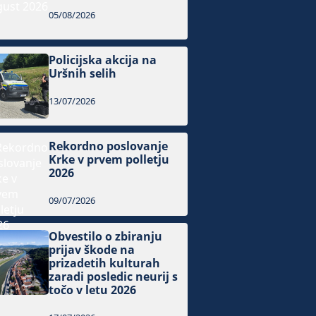
05/08/2026
Policijska akcija na
Uršnih selih
13/07/2026
Rekordno poslovanje
Krke v prvem polletju
2026
09/07/2026
Obvestilo o zbiranju
prijav škode na
prizadetih kulturah
zaradi posledic neurij s
točo v letu 2026