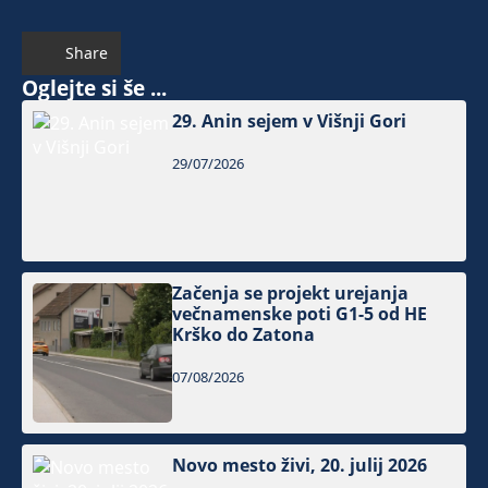
Share
Oglejte si še ...
29. Anin sejem v Višnji Gori
29/07/2026
Začenja se projekt urejanja
večnamenske poti G1-5 od HE
Krško do Zatona
07/08/2026
Novo mesto živi, 20. julij 2026