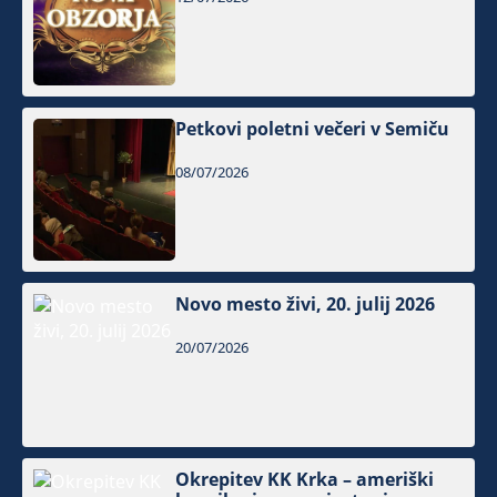
Petkovi poletni večeri v Semiču
08/07/2026
Novo mesto živi, 20. julij 2026
20/07/2026
Okrepitev KK Krka – ameriški