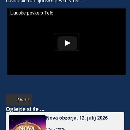
navdušile tudi ljudske pevke s Telč.
Ljudske pevke s Telč
Share
Oglejte si še ...
Nova obzorja, 12. julij 2026
12/07/2026