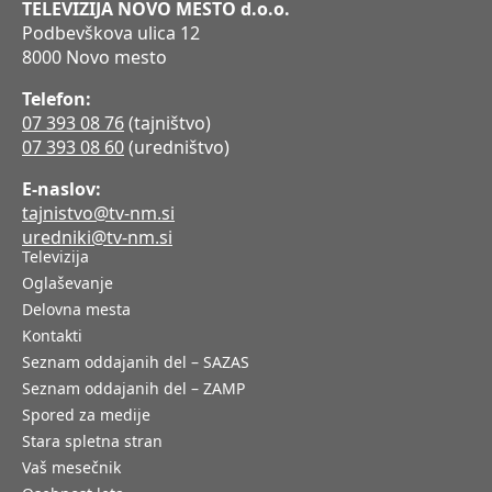
TELEVIZIJA NOVO MESTO d.o.o.
Podbevškova ulica 12
8000 Novo mesto
Telefon:
07 393 08 76
(tajništvo)
07 393 08 60
(uredništvo)
E-naslov:
tajnistvo@tv-nm.si
uredniki@tv-nm.si
Televizija
Oglaševanje
Delovna mesta
Kontakti
Seznam oddajanih del – SAZAS
Seznam oddajanih del – ZAMP
Spored za medije
Stara spletna stran
Vaš mesečnik