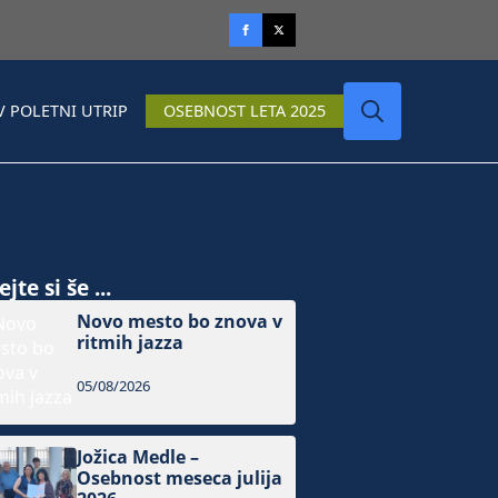
V POLETNI UTRIP
OSEBNOST LETA 2025
Search
for:
jte si še ...
Novo mesto bo znova v
ritmih jazza
05/08/2026
Jožica Medle –
Osebnost meseca julija