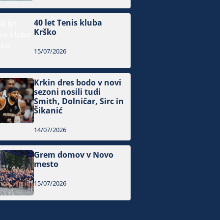
40 let Tenis kluba
Krško
15/07/2026
Krkin dres bodo v novi
sezoni nosili tudi
Smith, Dolničar, Sirc in
Šikanić
14/07/2026
Grem domov v Novo
mesto
15/07/2026