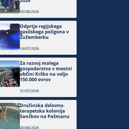
2026
05/08/2026
Odprtje regijskega
gasilskega poligona v
Žužemberku
14/07/2026
Za razvoj malega
gospodarstva v mestni
občini Krško na voljo
150.000 evrov
31/07/2026
Družinska delovno-
terapetska kolonija
Sončkov na Pašmanu
05/08/2026