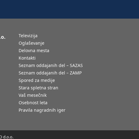
Televizija
.o.
Oglaševanje
Delovna mesta
Kontakti
Seznam oddajanih del – SAZAS
Seznam oddajanih del – ZAMP
Spored za medije
Stara spletna stran
Vaš mesečnik
Osebnost leta
Pravila nagradnih iger
 d.o.o.