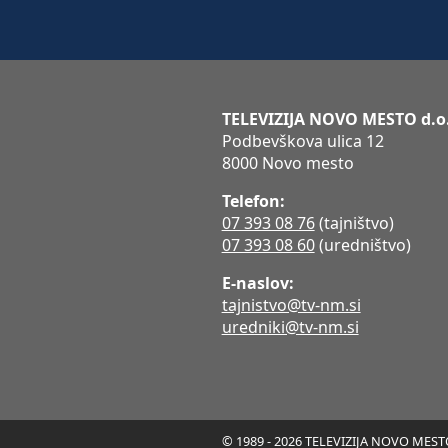
TELEVIZIJA NOVO MESTO d.o
Podbevškova ulica 12
8000 Novo mesto
Telefon:
07 393 08 76
(tajništvo)
07 393 08 60
(uredništvo)
E-naslov:
tajnistvo@tv-nm.si
uredniki@tv-nm.si
© 1989 - 2026 TELEVIZIJA NOVO MESTO