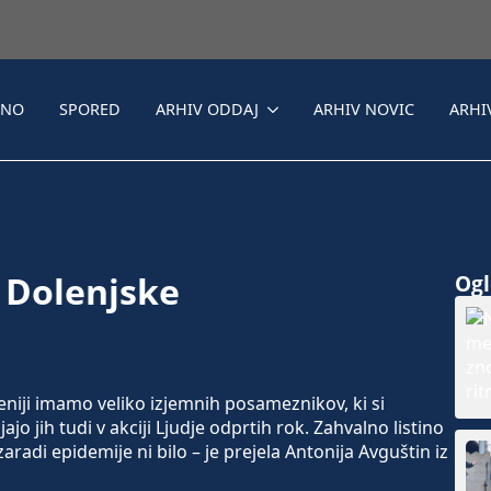
LNO
SPORED
ARHIV ODDAJ
ARHIV NOVIC
ARHI
z Dolenjske
Ogle
iji imamo veliko izjemnih posameznikov, ki si
ajo jih tudi v akciji Ljudje odprtih rok. Zahvalno listino
aradi epidemije ni bilo – je prejela Antonija Avguštin iz