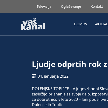
Televizija
Oglaševanje
Kontakt
DOMOV
AKTUA
Ljudje odprtih rok 
04. januarja 2022
DOLENJSKE TOPLICE – V jugovzhodni Sloven
zaslužijo priznanje za svoje delo. Izpostavlj
za dobrotnico v letu 2020 – lani podelitve z
Dolenjskih Toplic.