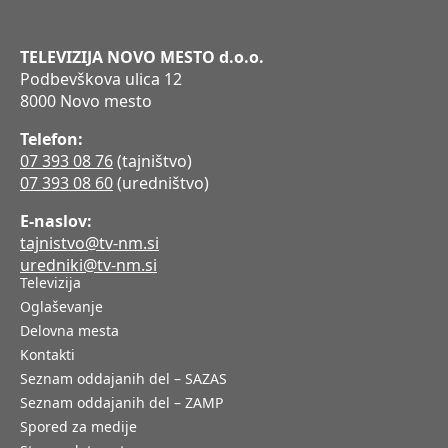
TELEVIZIJA NOVO MESTO d.o.o.
Podbevškova ulica 12
8000 Novo mesto
Telefon:
07 393 08 76
(tajništvo)
07 393 08 60
(uredništvo)
E-naslov:
tajnistvo@tv-nm.si
uredniki@tv-nm.si
Televizija
Oglaševanje
Delovna mesta
Kontakti
Seznam oddajanih del – SAZAS
Seznam oddajanih del – ZAMP
Spored za medije