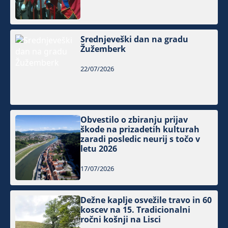
Srednjeveški dan na gradu
Žužemberk
22/07/2026
Obvestilo o zbiranju prijav
škode na prizadetih kulturah
zaradi posledic neurij s točo v
letu 2026
17/07/2026
Dežne kaplje osvežile travo in 60
koscev na 15. Tradicionalni
ročni košnji na Lisci