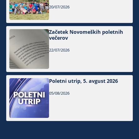
20/07/2026
Začetek Novomeških poletnih
večerov
22/07/2026
Poletni utrip, 5. avgust 2026
05/08/2026