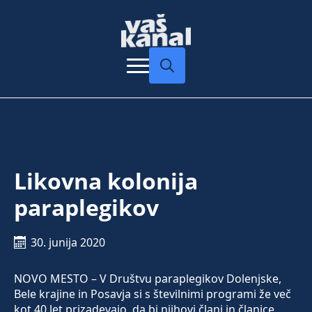
Search
for:
Likovna kolonija
paraplegikov
30. junija 2020
NOVO MESTO – V Društvu paraplegikov Dolenjske,
Bele krajine in Posavja si s številnimi programi že več
kot 40 let prizadevajo, da bi njihovi člani in članice