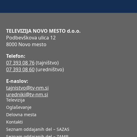
TELEVIZIJA NOVO MESTO d.o.o.
Podbevškova ulica 12
8000 Novo mesto
Telefon:
07 393 08 76
(tajništvo)
07 393 08 60
(uredništvo)
E-naslov:
tajnistvo@tv-nm.si
uredniki@tv-nm.si
Televizija
Oglaševanje
Delovna mesta
Kontakti
Seznam oddajanih del – SAZAS
Seznam oddajanih del – ZAMP