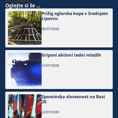
Oglejte si še ...
Prižig oglarske kope v Srednjem
Lipovcu
08/07/2026
Gripovi aktivni tedni mladih
21/07/2026
Spominska slovesnost na Bazi
20
22/07/2026