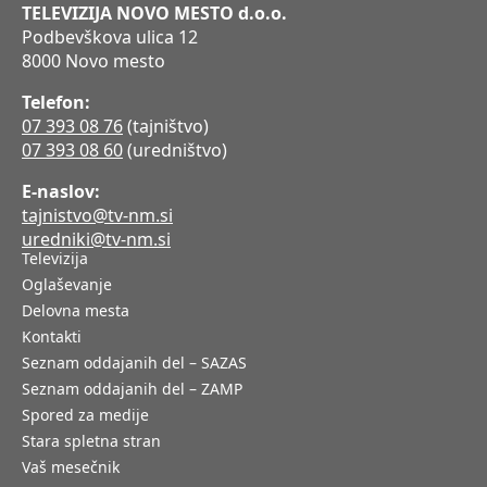
TELEVIZIJA NOVO MESTO d.o.o.
Podbevškova ulica 12
8000 Novo mesto
Telefon:
07 393 08 76
(tajništvo)
07 393 08 60
(uredništvo)
E-naslov:
tajnistvo@tv-nm.si
uredniki@tv-nm.si
Televizija
Oglaševanje
Delovna mesta
Kontakti
Seznam oddajanih del – SAZAS
Seznam oddajanih del – ZAMP
Spored za medije
Stara spletna stran
Vaš mesečnik