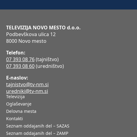
TELEVIZIJA NOVO MESTO d.o.o.
Podbevškova ulica 12
8000 Novo mesto
Telefon:
07 393 08 76
(tajništvo)
07 393 08 60
(uredništvo)
E-naslov:
tajnistvo@tv-nm.si
uredniki@tv-nm.si
Televizija
Oglaševanje
Delovna mesta
Kontakti
Seznam oddajanih del – SAZAS
Seznam oddajanih del – ZAMP