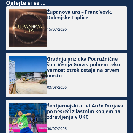
Oglejte si še ...
Županova ura – Franc Vovk,
Dolenjske Toplice
15/07/2026
Gradnja prizidka Podružnične
šole Višnja Gora v polnem teku –
varnost otrok ostaja na prvem
mestu
03/08/2026
Šentjernejski atlet Anže Durjava
po nesreči z lastnim kopjem na
zdravljenju v UKC
30/07/2026