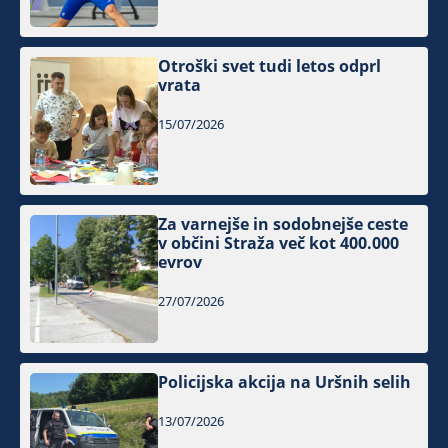
Otroški svet tudi letos odprl
vrata
15/07/2026
Za varnejše in sodobnejše ceste
v občini Straža več kot 400.000
evrov
27/07/2026
Policijska akcija na Uršnih selih
13/07/2026