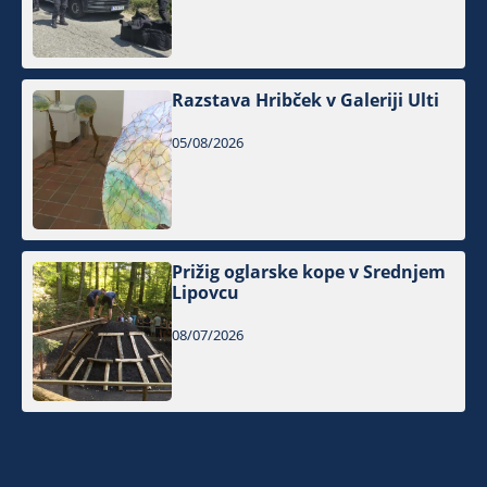
Razstava Hribček v Galeriji Ulti
05/08/2026
Prižig oglarske kope v Srednjem
Lipovcu
08/07/2026