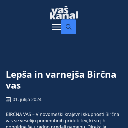
Search
for:
Lepša in varnejša Birčna
vas
01. julija 2024
BIRČNA VAS – V novomeški krajevni skupnosti Birčna
vas se veselijo pomembnih pridobitev, ki so jih
popoldne še uradno predali namenu. Direkcija