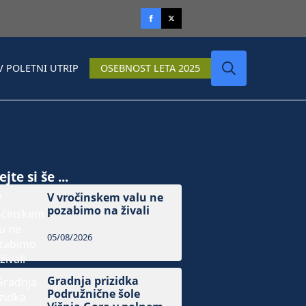
V POLETNI UTRIP
OSEBNOST LETA 2025
Search
for:
jte si še ...
V vročinskem valu ne
pozabimo na živali
05/08/2026
Gradnja prizidka
Podružnične šole