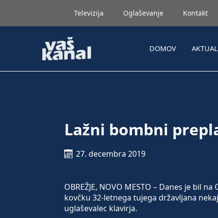
Televizija
Oglaševanje
Kontakt
DOMOV
AKTUA
Lažni bombni prepl
27. decembra 2019
OBREŽJE, NOVO MESTO – Danes je bil na 
kovčku 32-letnega tujega državljana nekaj u
uglaševalec klavirja.