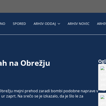
LNO
SPORED
ARHIV ODDAJ
ARHIV NOVIC
ARHI
ah na Obrežju
Ogle
Obrežju mejni prehod zaradi bombi podobne naprave v
r zaprt. Na srečo se je izkazalo, da je šlo le za