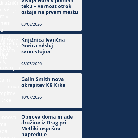
Višnja Gora v polnem
teku – varnost otrok
ostaja na prvem mestu
03/08/2026
Knjižnica Ivančna
Gorica odslej
samostojna
08/07/2026
Galin Smith nova
okrepitev KK Krke
10/07/2026
Obnova doma mlade
družine iz Drag pri
Metliki uspešno
napreduje