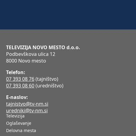
TELEVIZIJA NOVO MESTO d.o.o.
Podbevškova ulica 12
8000 Novo mesto
Telefon:
07 393 08 76
(tajništvo)
07 393 08 60
(uredništvo)
E-naslov:
tajnistvo@tv-nm.si
uredniki@tv-nm.si
Televizija
Oglaševanje
Delovna mesta