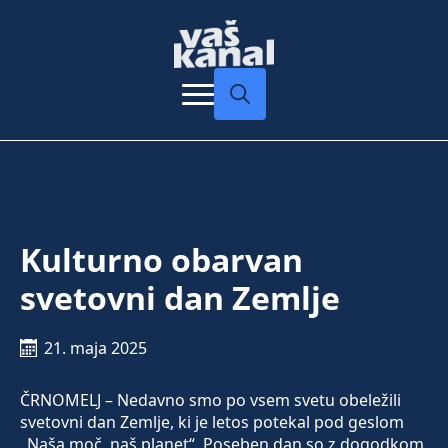
Search
for:
Kulturno obarvan
svetovni dan Zemlje
21. maja 2025
ČRNOMELJ – Nedavno smo po vsem svetu obeležili
svetovni dan Zemlje, ki je letos potekal pod geslom
„Naša moč, naš planet“. Poseben dan so z dogodkom