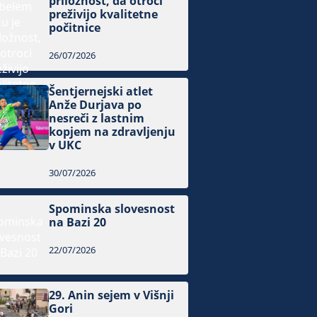
priložnost, da otroci
preživijo kvalitetne
počitnice
26/07/2026
Šentjernejski atlet
Anže Durjava po
nesreči z lastnim
kopjem na zdravljenju
v UKC
30/07/2026
Spominska slovesnost
na Bazi 20
22/07/2026
29. Anin sejem v Višnji
Gori