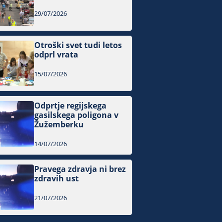
29/07/2026
Otroški svet tudi letos
odprl vrata
15/07/2026
Odprtje regijskega
gasilskega poligona v
Žužemberku
14/07/2026
Pravega zdravja ni brez
zdravih ust
21/07/2026