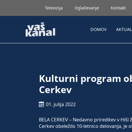
Televizija
Oglaševanje
Kontakt
DOMOV
AKTUA
Kulturni program ob
Cerkev
01. julija 2022
BELA CERKEV – Nedavno prireditev v Hiši ž
Cerkev obeležilo 10-letnico delovanja, je 