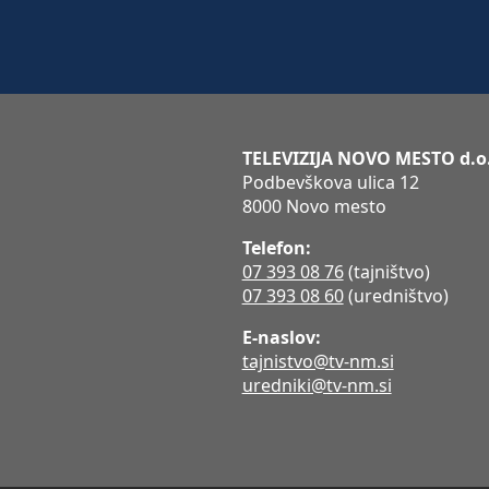
TELEVIZIJA NOVO MESTO d.o
Podbevškova ulica 12
8000 Novo mesto
Telefon:
07 393 08 76
(tajništvo)
07 393 08 60
(uredništvo)
E-naslov:
tajnistvo@tv-nm.si
uredniki@tv-nm.si