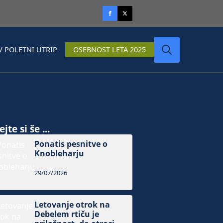
V POLETNI UTRIP
OSEBNOST LETA 2025
Search
for:
jte si še ...
Ponatis pesnitve o
Knobleharju
29/07/2026
Letovanje otrok na
Debelem rtiču je