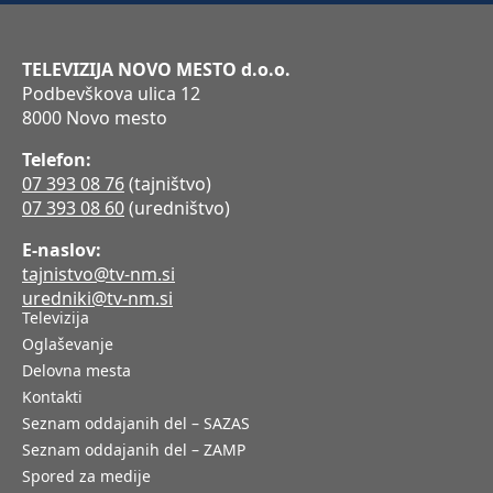
TELEVIZIJA NOVO MESTO d.o.o.
Podbevškova ulica 12
8000 Novo mesto
Telefon:
07 393 08 76
(tajništvo)
07 393 08 60
(uredništvo)
E-naslov:
tajnistvo@tv-nm.si
uredniki@tv-nm.si
Televizija
Oglaševanje
Delovna mesta
Kontakti
Seznam oddajanih del – SAZAS
Seznam oddajanih del – ZAMP
Spored za medije