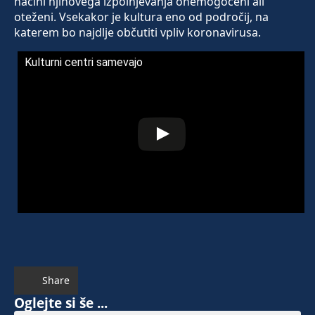
načini njihovega izpolnjevanja onemogočeni ali
oteženi. Vsekakor je kultura eno od področij, na
katerem bo najdlje občutiti vpliv koronavirusa.
Kulturni centri samevajo
Share
Oglejte si še ...