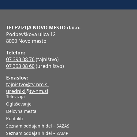
TELEVIZIJA NOVO MESTO d.o.o.
Podbevškova ulica 12
8000 Novo mesto
Telefon:
07 393 08 76
(tajništvo)
07 393 08 60
(uredništvo)
E-naslov:
tajnistvo@tv-nm.si
uredniki@tv-nm.si
Televizija
Oglaševanje
Delovna mesta
Kontakti
Seznam oddajanih del – SAZAS
Seznam oddajanih del – ZAMP