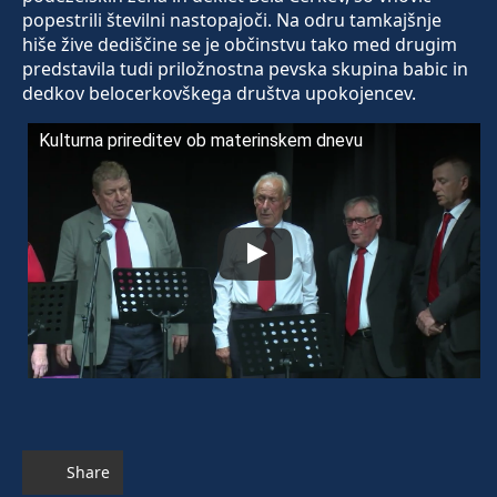
popestrili številni nastopajoči. Na odru tamkajšnje
hiše žive dediščine se je občinstvu tako med drugim
predstavila tudi priložnostna pevska skupina babic in
dedkov belocerkovškega društva upokojencev.
Kulturna prireditev ob materinskem dnevu
Share