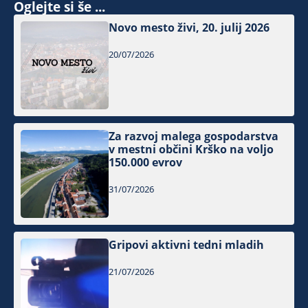
Oglejte si še ...
Novo mesto živi, 20. julij 2026
20/07/2026
Za razvoj malega gospodarstva
v mestni občini Krško na voljo
150.000 evrov
31/07/2026
Gripovi aktivni tedni mladih
21/07/2026