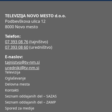
TELEVIZIJA NOVO MESTO d.o.o.
Podbevškova ulica 12
8000 Novo mesto
Telefon:
07 393 08 76
(tajništvo)
07 393 08 60
(uredništvo)
E-naslov:
tajnistvo@tv-nm.si
uredniki@tv-nm.si
Televizija
Oglaševanje
Delovna mesta
Kontakti
Seznam oddajanih del – SAZAS
Seznam oddajanih del – ZAMP
Spored za medije