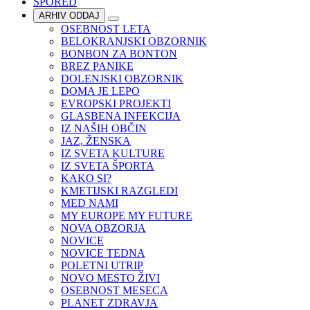
SPORED
ARHIV ODDAJ
OSEBNOST LETA
BELOKRANJSKI OBZORNIK
BONBON ZA BONTON
BREZ PANIKE
DOLENJSKI OBZORNIK
DOMA JE LEPO
EVROPSKI PROJEKTI
GLASBENA INFEKCIJA
IZ NAŠIH OBČIN
JAZ, ŽENSKA
IZ SVETA KULTURE
IZ SVETA ŠPORTA
KAKO SI?
KMETIJSKI RAZGLEDI
MED NAMI
MY EUROPE MY FUTURE
NOVA OBZORJA
NOVICE
NOVICE TEDNA
POLETNI UTRIP
NOVO MESTO ŽIVI
OSEBNOST MESECA
PLANET ZDRAVJA