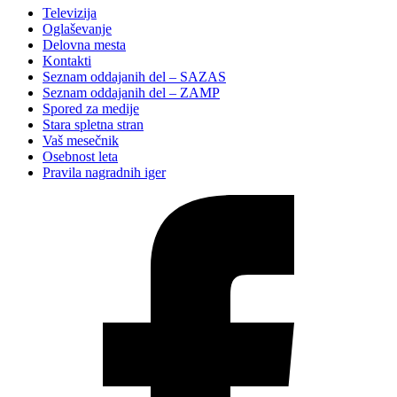
Televizija
Oglaševanje
Delovna mesta
Kontakti
Seznam oddajanih del – SAZAS
Seznam oddajanih del – ZAMP
Spored za medije
Stara spletna stran
Vaš mesečnik
Osebnost leta
Pravila nagradnih iger