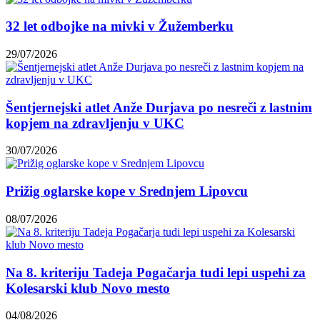
32 let odbojke na mivki v Žužemberku
29/07/2026
Šentjernejski atlet Anže Durjava po nesreči z lastnim
kopjem na zdravljenju v UKC
30/07/2026
Prižig oglarske kope v Srednjem Lipovcu
08/07/2026
Na 8. kriteriju Tadeja Pogačarja tudi lepi uspehi za
Kolesarski klub Novo mesto
04/08/2026