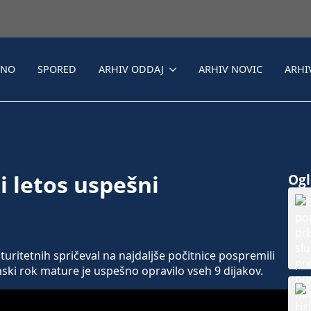
LNO
SPORED
ARHIV ODDAJ
ARHIV NOVIC
ARHI
i letos uspešni
Ogle
turitetnih spričeval na najdaljše počitnice pospremili
ski rok mature je uspešno opravilo vseh 9 dijakov.