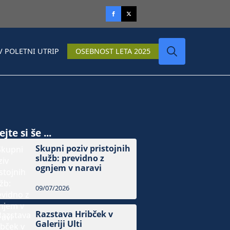
V POLETNI UTRIP
OSEBNOST LETA 2025
Search
for:
jte si še ...
Skupni poziv pristojnih
služb: previdno z
ognjem v naravi
09/07/2026
Razstava Hribček v
Galeriji Ulti