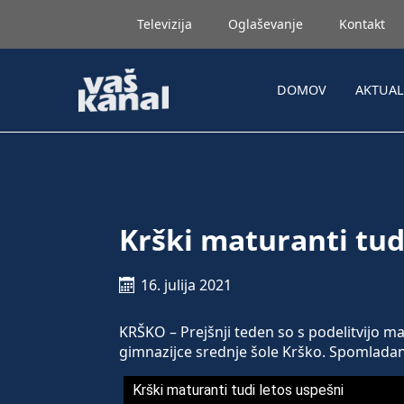
Televizija
Oglaševanje
Kontakt
DOMOV
AKTUA
Krški maturanti tud
16. julija 2021
KRŠKO – Prejšnji teden so s podelitvijo ma
gimnazijce srednje šole Krško. Spomladan
Krški maturanti tudi letos uspešni