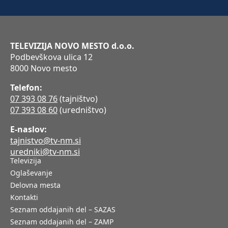
TELEVIZIJA NOVO MESTO d.o.o.
Podbevškova ulica 12
8000 Novo mesto
Telefon:
07 393 08 76
(tajništvo)
07 393 08 60
(uredništvo)
E-naslov:
tajnistvo@tv-nm.si
uredniki@tv-nm.si
Televizija
Oglaševanje
Delovna mesta
Kontakti
Seznam oddajanih del – SAZAS
Seznam oddajanih del – ZAMP