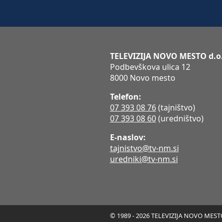
TELEVIZIJA NOVO MESTO d.o
Podbevškova ulica 12
8000 Novo mesto
Telefon:
07 393 08 76
(tajništvo)
07 393 08 60
(uredništvo)
E-naslov:
tajnistvo@tv-nm.si
uredniki@tv-nm.si
© 1989 - 2026 TELEVIZIJA NOVO MESTO