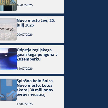
16/07/2026
Novo mesto živi, 20.
julij 2026
20/07/2026
Odprtje regijskega
gasilskega poligona v
Žužemberku
14/07/2026
Splošna bolnišnica
Novo mesto: Letos
skoraj 30 milijonov
evrov investicij
17/07/2026