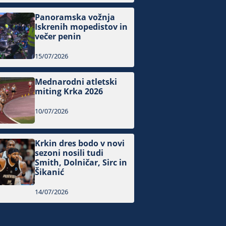
Panoramska vožnja
Iskrenih mopedistov in
večer penin
15/07/2026
Mednarodni atletski
miting Krka 2026
10/07/2026
Krkin dres bodo v novi
sezoni nosili tudi
Smith, Dolničar, Sirc in
Šikanić
14/07/2026