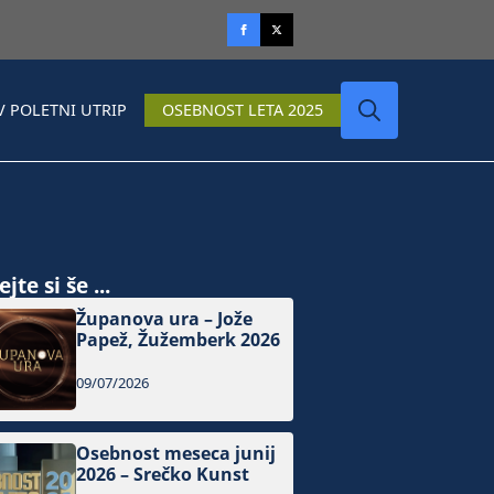
V POLETNI UTRIP
OSEBNOST LETA 2025
Search
for:
jte si še ...
Županova ura – Jože
Papež, Žužemberk 2026
09/07/2026
Osebnost meseca junij
2026 – Srečko Kunst