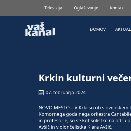
Televizija
Oglaševanje
Kontakt
DOMOV
AKTUA
Krkin kulturni veče
07. februarja 2024
NOVO MESTO – V Krki so ob slovenskem ku
Komornega godalnega orkestra Cantabile.
in profesorje, so se kot solistke na odru p
Avšič in violončelistka Klara Avšič.