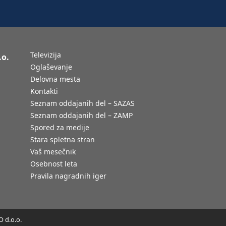
Televizija
.o.
Oglaševanje
Delovna mesta
Kontakti
Seznam oddajanih del – SAZAS
Seznam oddajanih del – ZAMP
Spored za medije
Stara spletna stran
Vaš mesečnik
Osebnost leta
Pravila nagradnih iger
 d.o.o.