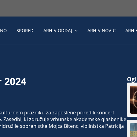
LNO
SPORED
ARHIV ODDAJ
ARHIV NOVIC
ARHI
r 2024
Ogle
lturnem prazniku za zaposlene priredili koncert
 Zasedbi, ki združuje vrhunske akademske glasbenike
ridružile sopranistka Mojca Bitenc, violinistka Patricija