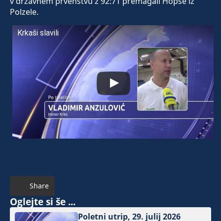
v državnem prvenstvu z 92:71 premagali Hopse iz
Polzele.
Krkaši slavili
Share
Oglejte si še ...
Poletni utrip, 29. julij 2026