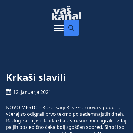
Search
for:
Krkaši slavili
12. januarja 2021
NOVO MESTO – Košarkarji Krke so znova v pogonu,
včeraj so odigrali prvo tekmo po sedemnajstih dneh.
Razlog za to je bila okužba z virusom med igralci, zdaj
pa jih posledično čaka bolj zgoščen spored. Sinoči so