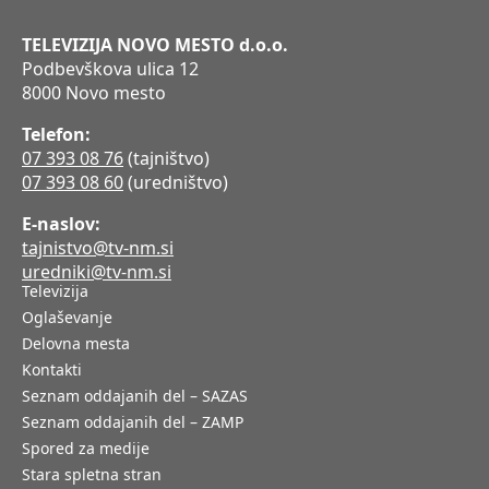
TELEVIZIJA NOVO MESTO d.o.o.
Podbevškova ulica 12
8000 Novo mesto
Telefon:
07 393 08 76
(tajništvo)
07 393 08 60
(uredništvo)
E-naslov:
tajnistvo@tv-nm.si
uredniki@tv-nm.si
Televizija
Oglaševanje
Delovna mesta
Kontakti
Seznam oddajanih del – SAZAS
Seznam oddajanih del – ZAMP
Spored za medije
Stara spletna stran