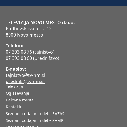
TELEVIZIJA NOVO MESTO d.o.o.
Podbevškova ulica 12
8000 Novo mesto
Telefon:
07 393 08 76
(tajništvo)
07 393 08 60
(uredništvo)
E-naslov:
tajnistvo@tv-nm.si
uredniki@tv-nm.si
Televizija
Oglaševanje
Delovna mesta
Kontakti
Seznam oddajanih del – SAZAS
Seznam oddajanih del – ZAMP