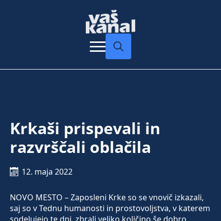
Search
for:
Krkaši prispevali in
razvrščali oblačila
12. maja 2022
NOVO MESTO – Zaposleni Krke so se vnovič izkazali,
saj so v Tednu humanosti in prostovoljstva, v katerem
sodelujejo te dni, zbrali veliko količino še dobro