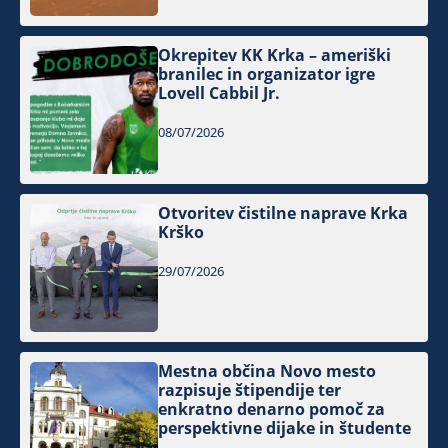
Okrepitev KK Krka – ameriški
branilec in organizator igre
Lovell Cabbil Jr.
08/07/2026
Otvoritev čistilne naprave Krka
Krško
29/07/2026
Mestna občina Novo mesto
razpisuje štipendije ter
enkratno denarno pomoč za
perspektivne dijake in študente