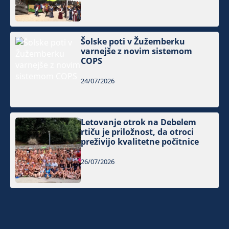
Šolske poti v Žužemberku
varnejše z novim sistemom
COPS
24/07/2026
Letovanje otrok na Debelem
rtiču je priložnost, da otroci
preživijo kvalitetne počitnice
26/07/2026