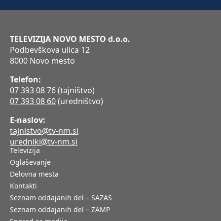
TELEVIZIJA NOVO MESTO d.o.o.
Podbevškova ulica 12
8000 Novo mesto
Telefon:
07 393 08 76
(tajništvo)
07 393 08 60
(uredništvo)
E-naslov:
tajnistvo@tv-nm.si
uredniki@tv-nm.si
Televizija
Oglaševanje
Delovna mesta
Kontakti
Seznam oddajanih del – SAZAS
Seznam oddajanih del – ZAMP