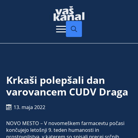
Search
for:
Krkaši polepšali dan
varovancem CUDV Draga
13. maja 2022
NOVO MESTO – V novomeškem farmacevtu počasi
končujejo letošnji 9. teden humanosti in
prostovoljstva, v katerem so spisali precej srčnih