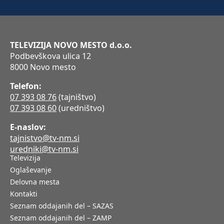
TELEVIZIJA NOVO MESTO d.o.o.
Podbevškova ulica 12
8000 Novo mesto
Telefon:
07 393 08 76
(tajništvo)
07 393 08 60
(uredništvo)
E-naslov:
tajnistvo@tv-nm.si
uredniki@tv-nm.si
Televizija
Oglaševanje
Delovna mesta
Kontakti
Seznam oddajanih del – SAZAS
Seznam oddajanih del – ZAMP