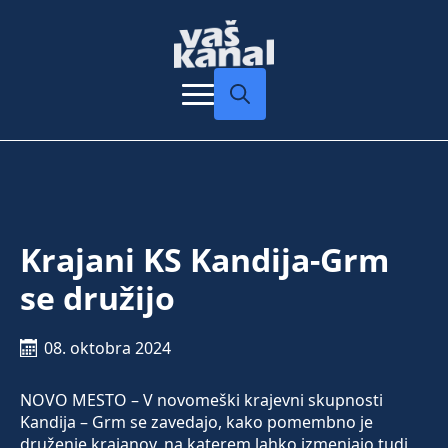
Search
for:
Krajani KS Kandija-Grm
se družijo
08. oktobra 2024
NOVO MESTO – V novomeški krajevni skupnosti
Kandija – Grm se zavedajo, kako pomembno je
druženje krajanov, na katerem lahko izmenjajo tudi