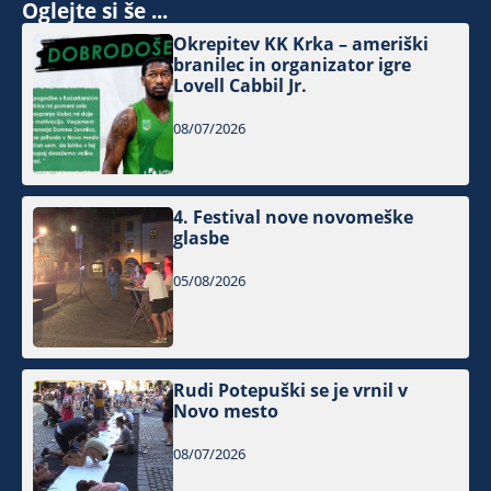
Oglejte si še ...
Okrepitev KK Krka – ameriški
branilec in organizator igre
Lovell Cabbil Jr.
08/07/2026
4. Festival nove novomeške
glasbe
05/08/2026
Rudi Potepuški se je vrnil v
Novo mesto
08/07/2026