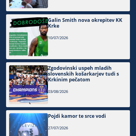
Galin Smith nova okrepitev KK
Krke
10/07/2026
Zgodovinski uspeh mladih
slovenskih košarkarjev tudi s
Krkinim pečatom
03/08/2026
Pojdi kamor te srce vodi
27/07/2026