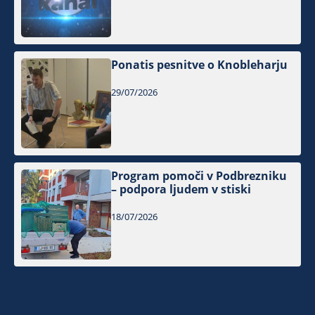
Ponatis pesnitve o Knobleharju
29/07/2026
Program pomoči v Podbrezniku
– podpora ljudem v stiski
18/07/2026