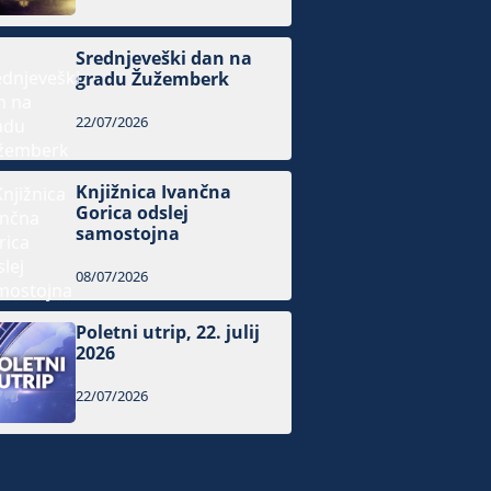
Srednjeveški dan na
gradu Žužemberk
22/07/2026
Knjižnica Ivančna
Gorica odslej
samostojna
08/07/2026
Poletni utrip, 22. julij
2026
22/07/2026