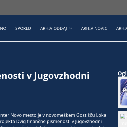
LNO
SPORED
ARHIV ODDAJ
ARHIV NOVIC
ARHI
nosti v Jugovzhodni
Ogle
enter Novo mesto je v novomeškem Gostišču Loka
rojekta Dvig finančne pismenosti v Jugovzhodni