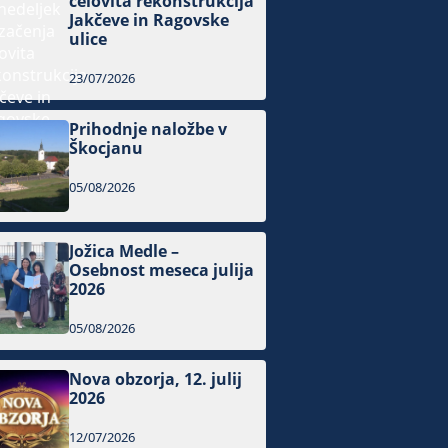
celovita rekonstrukcija
Jakčeve in Ragovske
ulice
23/07/2026
Prihodnje naložbe v
Škocjanu
05/08/2026
Jožica Medle –
Osebnost meseca julija
2026
05/08/2026
Nova obzorja, 12. julij
2026
12/07/2026