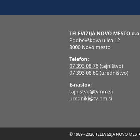
TELEVIZIJA NOVO MESTO d.o
Podbevškova ulica 12
8000 Novo mesto
Telefon:
07 393 08 76
(tajništvo)
07 393 08 60
(uredništvo)
E-naslov:
tajnistvo@tv-nm.si
uredniki@tv-nm.si
© 1989 - 2026 TELEVIZIJA NOVO MESTO