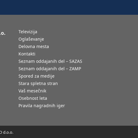
Televizija
.o.
Oglaševanje
Delovna mesta
Kontakti
Seznam oddajanih del – SAZAS
Seznam oddajanih del – ZAMP
Spored za medije
Stara spletna stran
Vaš mesečnik
Osebnost leta
Pravila nagradnih iger
 d.o.o.