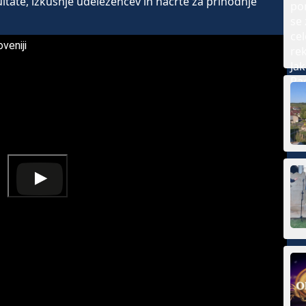
zultate, izkušnje udeležencev in načrte za prihodnje
veniji