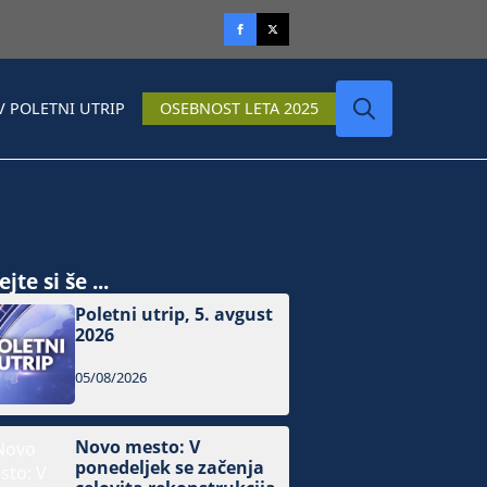
V POLETNI UTRIP
OSEBNOST LETA 2025
Search
for:
jte si še ...
Poletni utrip, 5. avgust
2026
05/08/2026
Novo mesto: V
ponedeljek se začenja