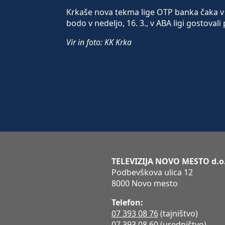
Krkaše nova tekma lige OTP banka čaka v s
bodo v nedeljo, 16. 3., v ABA ligi gostoval
Vir in foto: KK Krka
TELEVIZIJA NOVO MESTO d.o
Podbevškova ulica 12
8000 Novo mesto
Telefon:
07 393 08 76
(tajništvo)
07 393 08 60
(uredništvo)