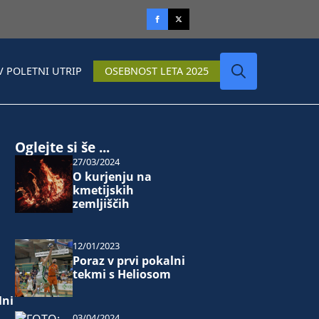
V POLETNI UTRIP
OSEBNOST LETA 2025
Search
for:
Oglejte si še ...
27/03/2024
O kurjenju na
kmetijskih
zemljiščih
12/01/2023
Poraz v prvi pokalni
tekmi s Heliosom
lni
03/04/2024