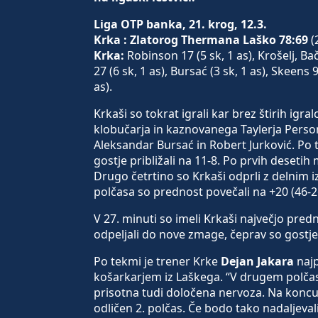
Liga OTP banka, 21. krog, 12.3.
Krka : Zlatorog Thermana Laško 78:69
(2
Krka:
Robinson 17 (5 sk, 1 as), Krošelj, Bačv
27 (6 sk, 1 as), Bursać (3 sk, 1 as), Skeens 
as).
Krkaši so tokrat igrali kar brez štirih igr
klobučarja in kaznovanega Taylerja Person
Aleksandar Bursać in Robert Jurković. Po t
gostje približali na 11-8. Po prvih desetih
Drugo četrtino so Krkaši odprli z delnim i
polčasa so prednost povečali na +20 (46-2
V 27. minuti so imeli Krkaši največjo pre
odpeljali do nove zmage, čeprav so gostj
Po tekmi je trener Krke
Dejan Jakara
najp
košarkarjem iz Laškega. “V drugem polčasu
prisotna tudi določena nervoza. Na koncu 
odličen 2. polčas. Če bodo tako nadaljevali,