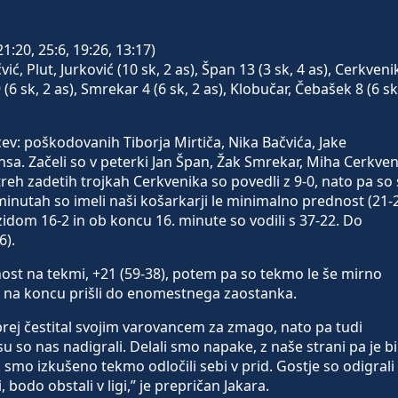
1:20, 25:6, 19:26, 13:17)
ić, Plut, Jurković (10 sk, 2 as), Špan 13 (3 sk, 4 as), Cerkveni
9 (6 sk, 2 as), Smrekar 4 (6 sk, 2 as), Klobučar, Čebašek 8 (6 sk
alcev: poškodovanih Tiborja Mirtiča, Nika Bačvića, Jake
sa. Začeli so v peterki Jan Špan, Žak Smrekar, Miha Cerkven
reh zadetih trojkah Cerkvenika so povedli z 9-0, nato pa so
 minutah so imeli naši košarkarji le minimalno prednost (21-2
zidom 16-2 in ob koncu 16. minute so vodili s 37-22. Do
6).
dnost na tekmi, +21 (59-38), potem pa so tekmo le še mirno
e na koncu prišli do enomestnega zaostanka.
rej čestital svojim varovancem za zmago, nato pa tudi
 so nas nadigrali. Delali smo napake, z naše strani pa je bi
smo izkušeno tekmo odločili sebi v prid. Gostje so odigrali
 bodo obstali v ligi,” je prepričan Jakara.