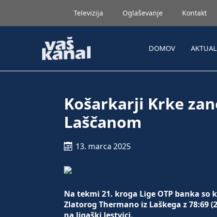
Televizija
Oglaševanje
Kontakt
DOMOV
AKTUA
Košarkarji Krke zan
Laščanom
13. marca 2025
Na tekmi 21. kroga Lige OTP banka so k
Zlatorog Thermano iz Laškega z 78:69 (21
na ligaški lestvici.