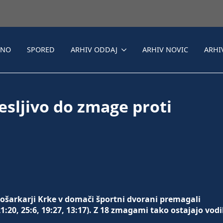
LNO
SPORED
ARHIV ODDAJ
ARHIV NOVIC
ARHI
esljivo do zmage proti
ošarkarji Krke v domači športni dvorani premagali
:20, 25:6, 19:27, 13:17). Z 18 zmagami tako ostajajo vodi