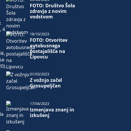
FOTO: Društvo Šola
zdravja z novim
vodstvom
k
, 4
18/10/2023
FOTO: Otvoritev
avtobusnega
postajališča na
ik,
Lipovcu
 se
0).
01/03/2023
Z vožnjo začel
Grosupeljčan
17/04/2023
Izmenjava znanj in
la
izkušenj