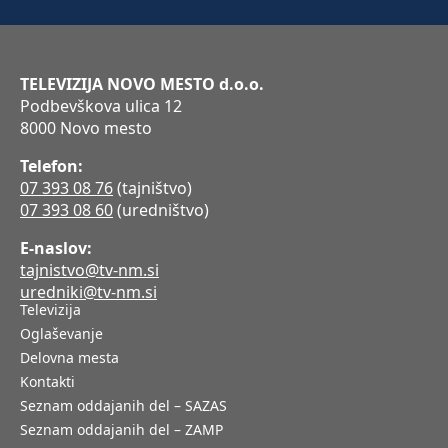
TELEVIZIJA NOVO MESTO d.o.o.
Podbevškova ulica 12
8000 Novo mesto
Telefon:
07 393 08 76
(tajništvo)
07 393 08 60
(uredništvo)
E-naslov:
tajnistvo@tv-nm.si
uredniki@tv-nm.si
Televizija
Oglaševanje
Delovna mesta
Kontakti
Seznam oddajanih del – SAZAS
Seznam oddajanih del – ZAMP