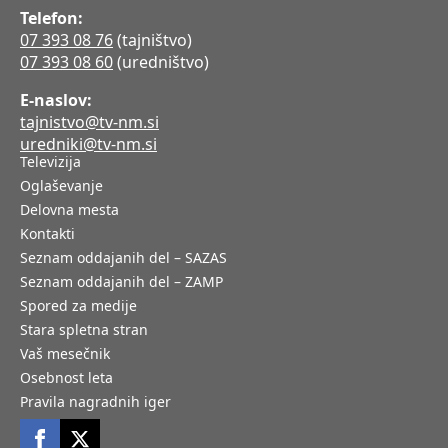
Telefon:
07 393 08 76
(tajništvo)
07 393 08 60
(uredništvo)
E-naslov:
tajnistvo@tv-nm.si
uredniki@tv-nm.si
Televizija
Oglaševanje
Delovna mesta
Kontakti
Seznam oddajanih del – SAZAS
Seznam oddajanih del – ZAMP
Spored za medije
Stara spletna stran
Vaš mesečnik
Osebnost leta
Pravila nagradnih iger