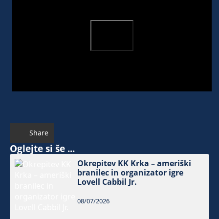
Share
Oglejte si še ...
Okrepitev KK Krka – ameriški
branilec in organizator igre
Lovell Cabbil Jr.
08/07/2026