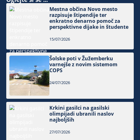
Mestna občina Novo mesto
razpisuje štipendije ter
enkratno denarno pomoč za
perspektivne dijake in študente
15/07/2026
Šolske poti v Žužemberku
varnejše z novim sistemom
COPS
24/07/2026
Krkini gasilci na gasilski
olimpijadi ubranili naslov
najboljših
27/07/2026