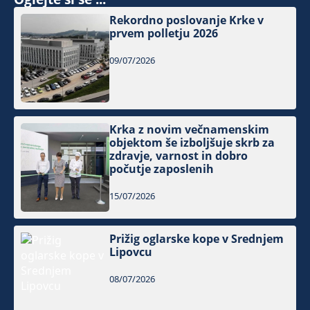
Rekordno poslovanje Krke v
prvem polletju 2026
09/07/2026
Krka z novim večnamenskim
objektom še izboljšuje skrb za
zdravje, varnost in dobro
počutje zaposlenih
15/07/2026
Prižig oglarske kope v Srednjem
Lipovcu
08/07/2026