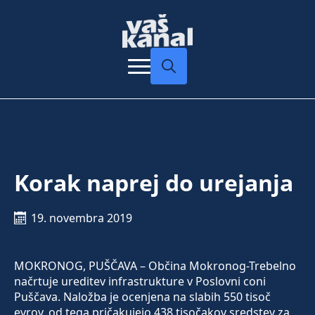
Search
for:
Korak naprej do urejanja
19. novembra 2019
MOKRONOG, PUŠČAVA – Občina Mokronog-Trebelno
načrtuje ureditev infrastrukture v Poslovni coni
Puščava. Naložba je ocenjena na slabih 550 tisoč
evrov, od tega pričakujejo 438 tisočakov sredstev za