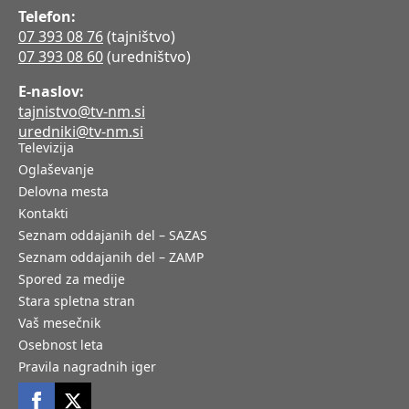
Telefon:
07 393 08 76
(tajništvo)
07 393 08 60
(uredništvo)
E-naslov:
tajnistvo@tv-nm.si
uredniki@tv-nm.si
Televizija
Oglaševanje
Delovna mesta
Kontakti
Seznam oddajanih del – SAZAS
Seznam oddajanih del – ZAMP
Spored za medije
Stara spletna stran
Vaš mesečnik
Osebnost leta
Pravila nagradnih iger