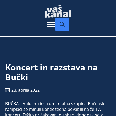
Search
for:
Koncert in razstava na
Bučki
28. aprila 2022
BUČKA – Vokalno instrumentalna skupina Bučenski
ramplači so minuli konec tedna povabili na že 17.
koncert. Težko pričakovani glasbeni dogodek so z