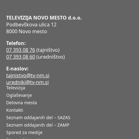
TELEVIZIJA NOVO MESTO d.o.o.
Podbevškova ulica 12
8000 Novo mesto
Telefon:
07 393 08 76
(tajništvo)
07 393 08 60
(uredništvo)
E-naslov:
tajnistvo@tv-nm.si
uredniki@tv-nm.si
Televizija
Oglaševanje
Delovna mesta
Kontakti
Seznam oddajanih del – SAZAS
Seznam oddajanih del – ZAMP
Spored za medije