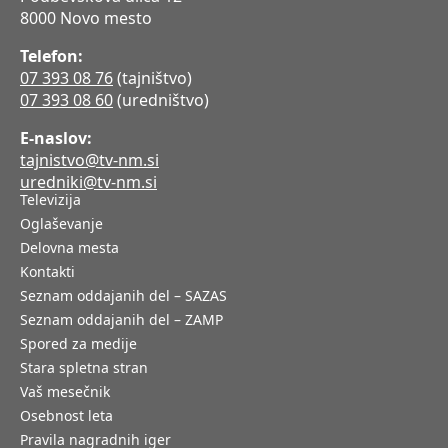
8000 Novo mesto
Telefon:
07 393 08 76
(tajništvo)
07 393 08 60
(uredništvo)
E-naslov:
tajnistvo@tv-nm.si
uredniki@tv-nm.si
Televizija
Oglaševanje
Delovna mesta
Kontakti
Seznam oddajanih del – SAZAS
Seznam oddajanih del – ZAMP
Spored za medije
Stara spletna stran
Vaš mesečnik
Osebnost leta
Pravila nagradnih iger