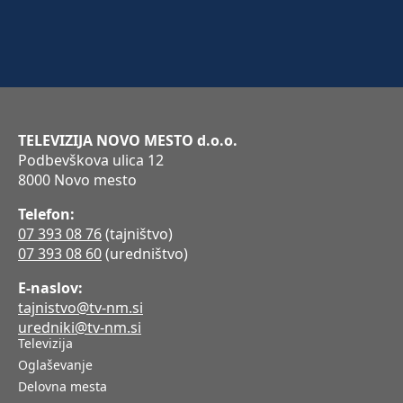
TELEVIZIJA NOVO MESTO d.o.o.
Podbevškova ulica 12
8000 Novo mesto
Telefon:
07 393 08 76
(tajništvo)
07 393 08 60
(uredništvo)
E-naslov:
tajnistvo@tv-nm.si
uredniki@tv-nm.si
Televizija
Oglaševanje
Delovna mesta